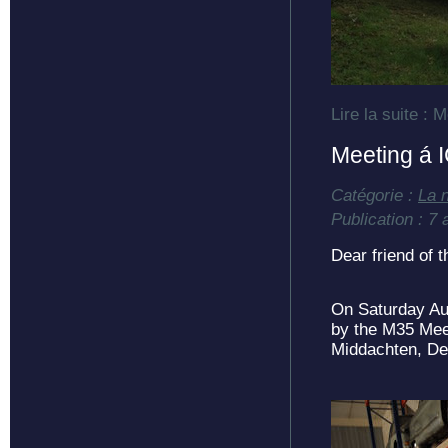
Lire la suite :
Meeting á
Catégorie :
La 
Publication : 7
Dear friend of 
On Saturday Aug
by the M35 Mee
Middachten, De