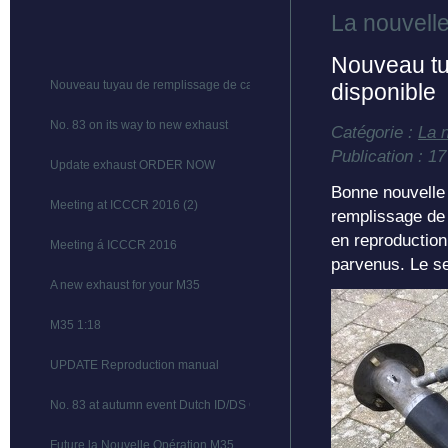
La nouvell
Nouveau tu
Nouveau tuyau de remplissage de carburant disponible
disponible
No. 83 on its way to new exhaust
Catégorie :
La 
Publication : 17
Update exhaust ORDER NOW
Bonne nouvelle 
Meeting at ICCCR 2016 (2)
remplissage de 
en reproduction
Meeting á ICCCR 2016
parvenus. Le se
A new exhaust for your M35
M35 1:18
UPDATE Reproduction manual
No. 83 at autumn event Dutch ID/DS Club
Future la Nouvelle Opération M35