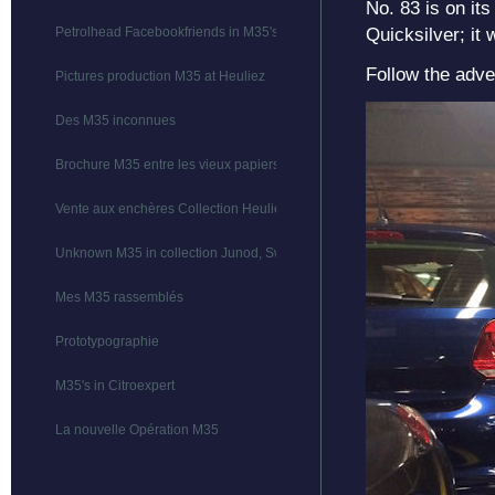
No. 83 is on it
Quicksilver; it 
Petrolhead Facebookfriends in M35's
Follow the adve
Pictures production M35 at Heuliez
Des M35 inconnues
Brochure M35 entre les vieux papiers ?
Vente aux enchères Collection Heuliez
Unknown M35 in collection Junod, Switserland
Mes M35 rassemblés
Prototypographie
M35's in Citroexpert
La nouvelle Opération M35