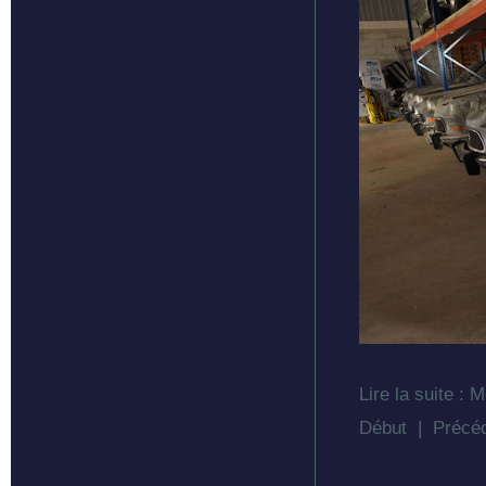
Lire la suite :
Début
|
Précé