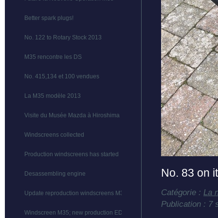
Better spark plugs!
No. 122 to Rotary Stock 2013
M35 rencontre les DS
No. 415,134 et 100 vendues
La M35 modèle 2013
Visite du Musée Mazda à Hiroshima
Windscreens collected
Production windscreens has started
No. 83 on i
Desassembling engine
Catégorie :
La 
Update reproduction windscreens M35
Publication : 7
Windscreen M35; new production EDIT