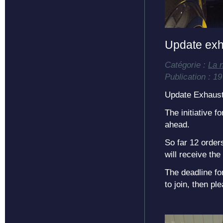
Update e
Catégorie :
La 
Publication : 1
Update Exhaust
The initiative 
ahead.
So far 12 order
will receive th
The deadline fo
to join, then p