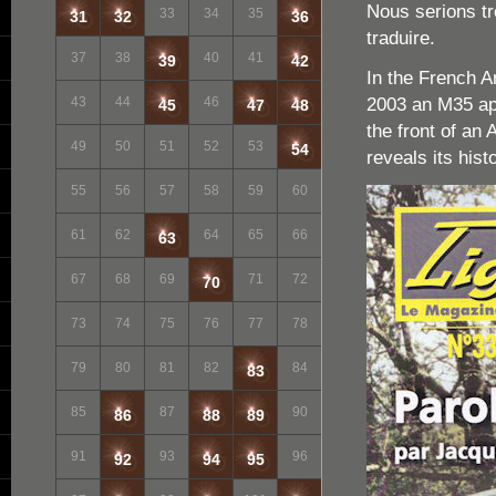
Nous serions tr
33
34
35
31
32
36
traduire.
37
38
40
41
39
42
In the French A
2003 an M35 ap
43
44
46
45
47
48
the front of an 
49
50
51
52
53
54
reveals its hist
55
56
57
58
59
60
61
62
64
65
66
63
67
68
69
71
72
70
73
74
75
76
77
78
79
80
81
82
84
83
85
87
90
86
88
89
91
93
96
92
94
95