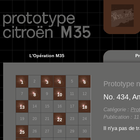
L'Opération M35
Pr
2
5
Prototype 
1
3
4
6
7
9
11
12
8
10
No. 434, A
14
15
16
17
13
18
Catégorie :
Pro
Publication : 1
19
20
21
23
24
22
Il n'ya pas de t
26
27
28
29
30
25