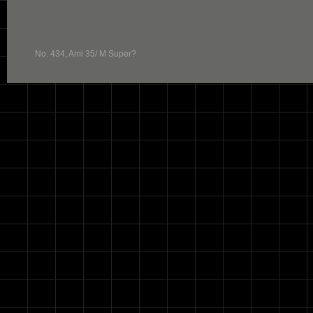
No. 434, Ami 35/ M Super?