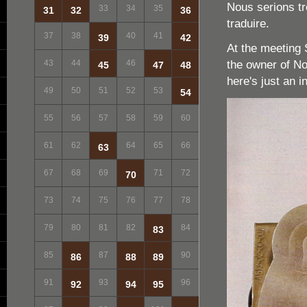
Nous serions tr
33
34
35
31
32
36
traduire.
37
38
40
41
39
42
At the meeting 
the owner of No
43
44
46
45
47
48
here's just an in
49
50
51
52
53
54
55
56
57
58
59
60
61
62
64
65
66
63
67
68
69
71
72
70
73
74
75
76
77
78
79
80
81
82
84
83
85
87
90
86
88
89
91
93
96
92
94
95