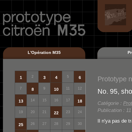
L'Opération M35
Pr
2
5
Prototype n
1
3
4
6
7
9
11
12
8
10
No. 95, shou
14
15
16
17
13
18
Catégorie :
Pro
Publication : 1
19
20
21
23
24
22
Il n'ya pas de t
26
27
28
29
30
25